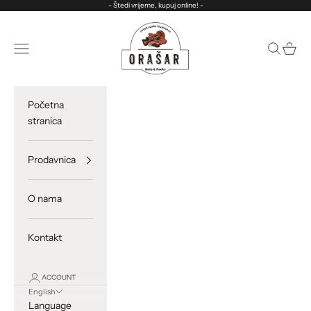
Skip to content
- Štedi vrijeme, kupuj online! -
ORASAR
Open navigation menu
Open sea
Open c
Početna
stranica
Prodavnica
O nama
Kontakt
ACCOUNT
English
Language