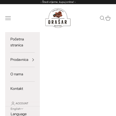
Skip to content
- Štedi vrijeme, kupuj online! -
ORASAR
Open navigation menu
Open sea
Open c
Početna
stranica
Prodavnica
O nama
Kontakt
ACCOUNT
English
Language