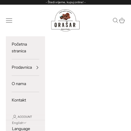
Skip to content
- Štedi vrijeme, kupuj online! -
ORASAR
Open navigation menu
Open sea
Open c
Početna
stranica
Prodavnica
O nama
Kontakt
ACCOUNT
English
Language