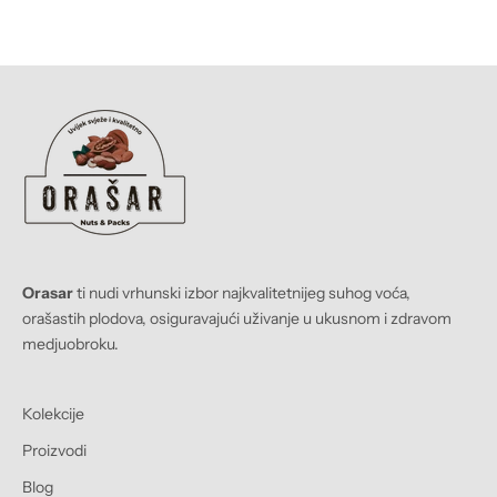
Sale price
KM 19,90 BAM
Orasar
ti nudi vrhunski izbor najkvalitetnijeg suhog voća,
orašastih plodova, osiguravajući uživanje u ukusnom i zdravom
medjuobroku.
Kolekcije
Proizvodi
Blog