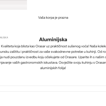
Vaša korpa je prazna
NIJSKA
Aluminijska
 - Kvaliteta koja blista kao Orasar uz praktičnost sušenog voća! Naša kolek
rhunsku zaštitu i praktičnost za vaše svakodnevne potrebe u kuhinji. Od roš
lija nudi pouzdanu izvedbu koju očekujete od Orasare. Uparite ih s naši
javanje vaših gastronomskih iskustava. Osvježite svoju kuhinju s Orasar
aluminijskih folija!