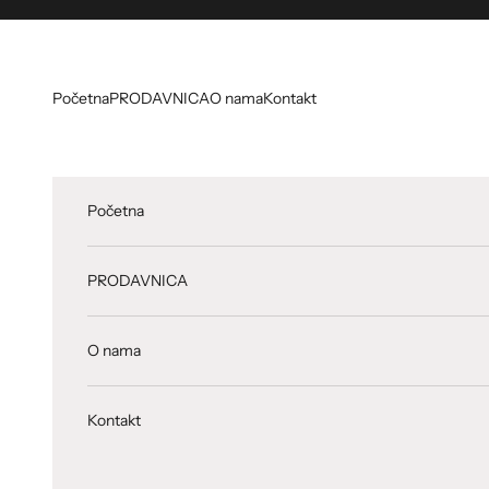
Preskoči na sadržaj
Početna
PRODAVNICA
O nama
Kontakt
Početna
PRODAVNICA
O nama
Kontakt