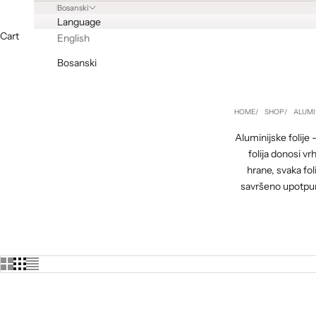
Bosanski
Language
Cart
English
Bosanski
HOME
SHOP
ALUMI
Aluminijske folije
folija donosi v
hrane, svaka fo
savršeno upotpun