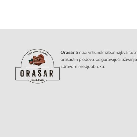
Prodajna cijena
KM 2,50 BAM
Orasar
ti nudi vrhunski izbor najkvalitet
orašastih plodova, osiguravajući uživanj
zdravom medjuobroku.