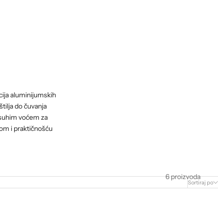
cija aluminijumskih
tilja do čuvanja
m suhim voćem za
om i praktičnošću
6 proizvoda
Sortiraj po