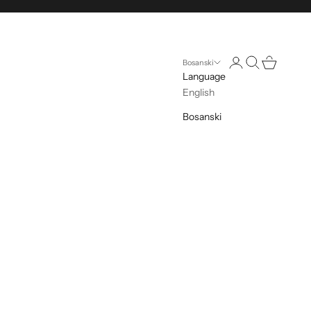
Otvorite stranicu n
Otvori pretragu
Otvorite kol
Bosanski
Language
English
Bosanski