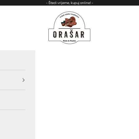
- Štedi vrijeme, kupuj online! -
ORASAR