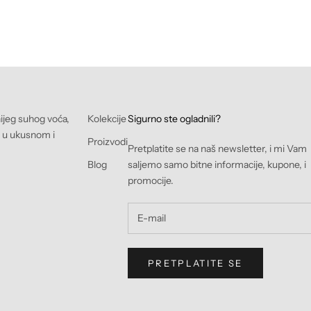
Prodajna cijena
Od KM 17,00 BAM
nijeg suhog voća,
Kolekcije
Sigurno ste ogladnili?
e u ukusnom i
Proizvodi
Pretplatite se na naš newsletter, i mi Vam
Blog
saljemo samo bitne informacije, kupone, i
promocije.
PRETPLATITE SE