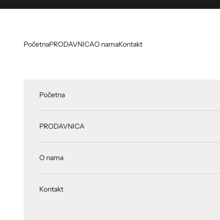
Preskoči na sadržaj
Početna
PRODAVNICA
O nama
Kontakt
Početna
PRODAVNICA
O nama
Kontakt