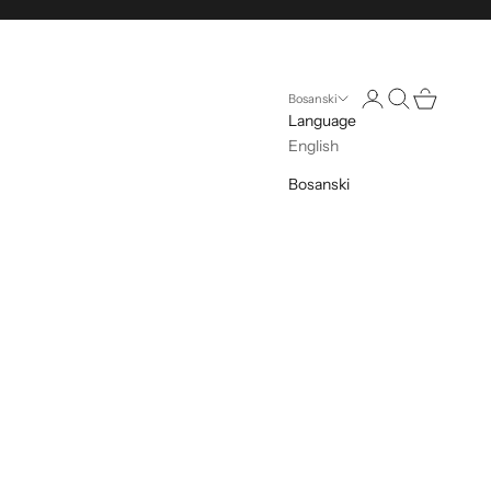
Otvorite stranicu n
Otvori pretragu
Otvorite kol
Bosanski
Language
English
Bosanski