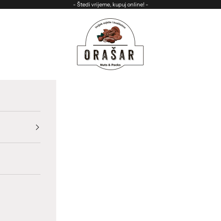
- Štedi vrijeme, kupuj online! -
ORASAR