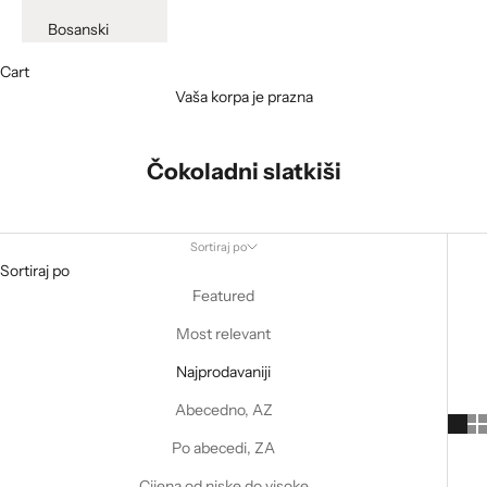
Bosanski
Cart
Vaša korpa je prazna
Čokoladni slatkiši
Sortiraj po
Sortiraj po
Featured
Most relevant
Najprodavaniji
Abecedno, AZ
Po abecedi, ZA
Cijena od niske do visoke