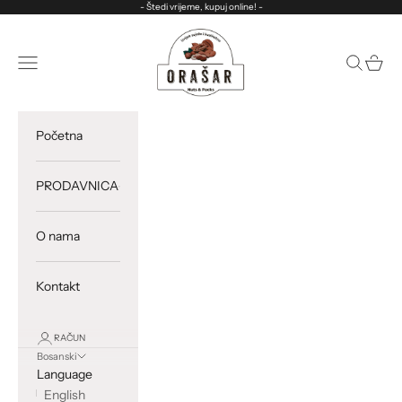
Preskoči na sadržaj
- Štedi vrijeme, kupuj online! -
ORASAR
Otvorite meni za navigaciju
Otvori pre
Otvorit
Početna
PRODAVNICA
O nama
Kontakt
RAČUN
Bosanski
Language
English