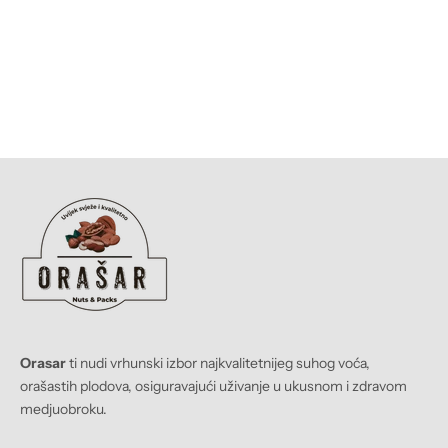
Odaberite opcije
ORASAR
ČOKO BADEM U CIMETU
Prodajna cijena
Redovna cijena
Od KM 13,90 BAM
KM 16,00 BAM
Orasar
ti nudi vrhunski izbor najkvalitetnijeg suhog voća,
orašastih plodova, osiguravajući uživanje u ukusnom i zdravom
medjuobroku.