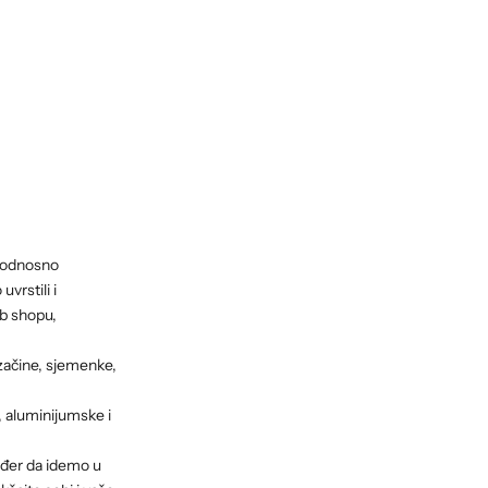
a odnosno
vrstili i
b shopu,
 začine, sjemenke,
, aluminijumske i
ođer da idemo u