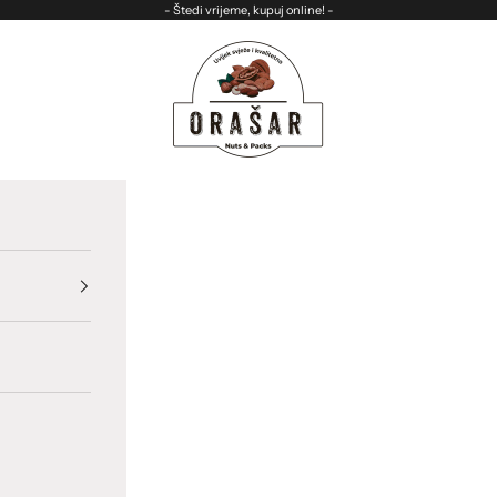
- Štedi vrijeme, kupuj online! -
ORASAR