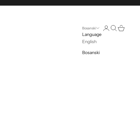
Otvorite stranicu n
Otvori pretragu
Otvorite kol
Bosanski
Language
English
Bosanski