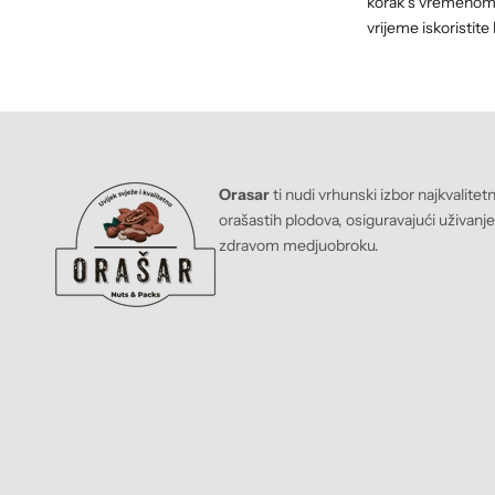
korak s vremenom t
vrijeme iskoristite 
Orasar
ti nudi vrhunski izbor najkvalitet
orašastih plodova, osiguravajući uživanj
zdravom medjuobroku.