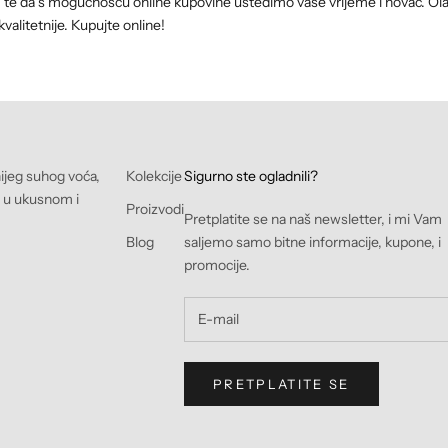
e da s mogućnošću online kupovine uštedimo vaše vrijeme i novac. Olak
kvalitetnije. Kupujte online!
nijeg suhog voća,
Kolekcije
Sigurno ste ogladnili?
e u ukusnom i
Proizvodi
Pretplatite se na naš newsletter, i mi Vam
Blog
saljemo samo bitne informacije, kupone, i
promocije.
PRETPLATITE SE