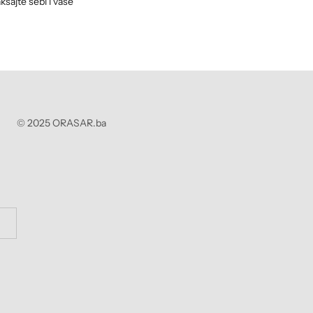
šajte sebi i vaše
© 2025 ORASAR.ba