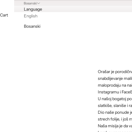
Bosanski
Language
Cart
English
Bosanski
Orašar je porodičn
snabdijevanje malih
maloprodaju na na
Instagramu i Face
U našoj bogatoj po
slatkiše, slaniše i 
Dio naše ponude je
strech folije, i jo
Naša misija je da 