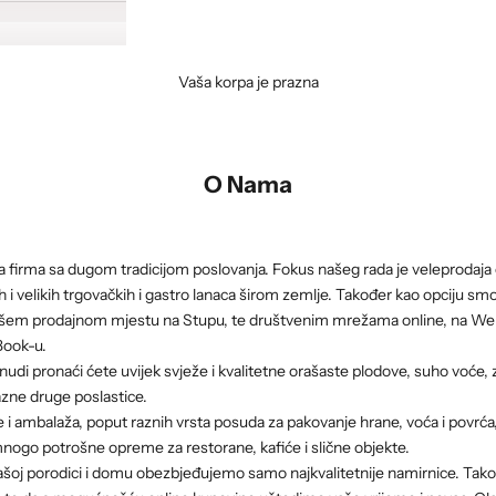
Vaša korpa je prazna
O Nama
a firma sa dugom tradicijom poslovanja. Fokus našeg rada je veleprodaj
 i velikih trgovačkih i gastro lanaca širom zemlje. Također kao opciju smo u
šem prodajnom mjestu na Stupu, te društvenim mrežama online, na We
Book-u.
nudi pronaći ćete uvijek svježe i kvalitetne orašaste plodove, suho voće,
razne druge poslastice.
 i ambalaža, poput raznih vrsta posuda za pakovanje hrane, voća i povrća
š mnogo potrošne opreme za restorane, kafiće i slične objekte.
vašoj porodici i domu obezbjeđujemo samo najkvalitetnije namirnice. Tak