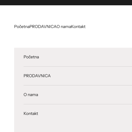
Preskoči na sadržaj
Početna
PRODAVNICA
O nama
Kontakt
Početna
PRODAVNICA
O nama
Kontakt