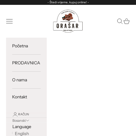
Preskoči na sadržaj
- Štedi vrijeme, kupuj online! -
ORASAR
Otvorite meni za navigaciju
Otvori pre
Otvorit
Početna
PRODAVNICA
O nama
Kontakt
RAČUN
Bosanski
Language
English