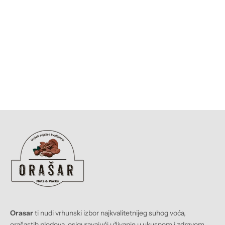
ORASAR
Zeleni čaj u metalnoj kutiji
Prodajna cijena
KM 9,90 BAM
Orasar
ti nudi vrhunski izbor najkvalitetnijeg suhog voća,
orašastih plodova, osiguravajući uživanje u ukusnom i zdravom