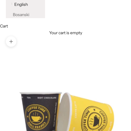
English
Bosanski
Cart
Your cart is empty
Zoom picture