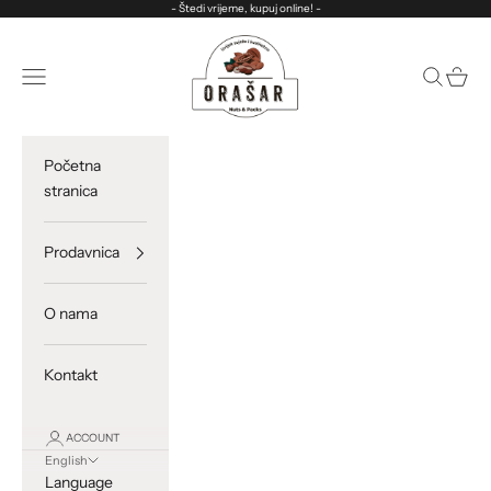
Skip to content
- Štedi vrijeme, kupuj online! -
ORASAR
Open navigation menu
Open sea
Open c
Početna
stranica
Prodavnica
O nama
Kontakt
ACCOUNT
English
Language