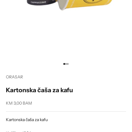
Go to item 1
Go to item 2
Go to item 3
ORASAR
Kartonska čaša za kafu
Sale price
KM 3,00 BAM
Kartonska čaša za kafu