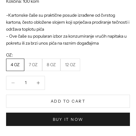
Količina: 100 kom
-Kartonske čaše su praktične posude izrađene od čvrstog
kartona, često obložene slojem koji sprječava prodiranje tečnosti i
održava toplotu pića
- Ove čaše su popularan izbor za konzumiranje vrućih napitaka u
pokretu ili za brzi unos pića na raznim događajima
OZ:
4 OZ
7 OZ
8 OZ
12 OZ
Decrease quantity
Decrease quantity
ADD TO CART
BUY IT NOW