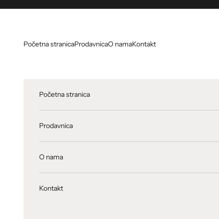
Skip to content
Početna stranica
Prodavnica
O nama
Kontakt
Početna stranica
Prodavnica
O nama
Kontakt