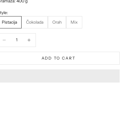
ramaža: 400 g
tyle:
Pistacija
Čokolada
Orah
Mix
ecrease quantity
Decrease quantity
ADD TO CART