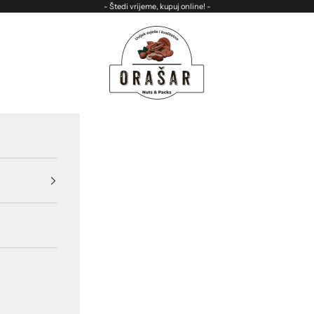
- Štedi vrijeme, kupuj online! -
ORASAR