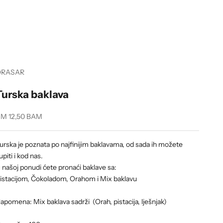
ORASAR
Turska baklava
ale price
M 12,50 BAM
urska je poznata po najfinijim baklavama, od sada ih možete
upiti i kod nas.
 našoj ponudi ćete pronaći baklave sa:
istacijom, Čokoladom, Orahom i Mix baklavu
apomena: Mix baklava sadrži
(Orah, pistacija, lješnjak)