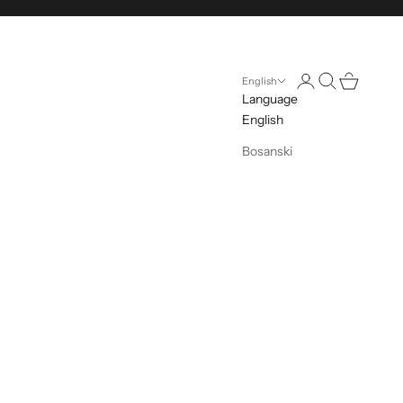
Open account pag
Open search
Open cart
English
Language
English
Bosanski