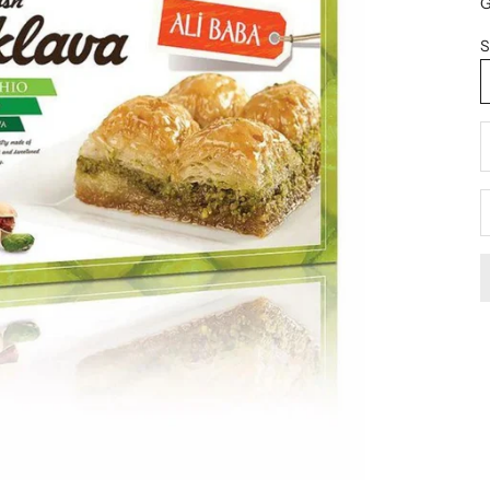
G
S
D