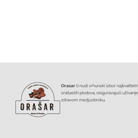
Orasar
ti nudi vrhunski izbor najkvalitet
orašastih plodova, osiguravajući uživanj
zdravom medjuobroku.