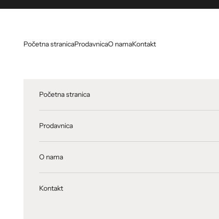
Skip to content
Početna stranica
Prodavnica
O nama
Kontakt
Početna stranica
Prodavnica
O nama
Kontakt