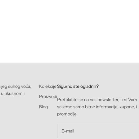
nijeg suhog voća,
Kolekcije
Sigurno ste ogladnili?
e u ukusnom i
Proizvodi
Pretplatite se na nas newsletter, i mi Vam
Blog
saljemo samo bitne informacije, kupone, i
promocije.