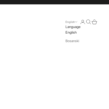
Open account pag
Open search
Open cart
English
Language
English
Bosanski