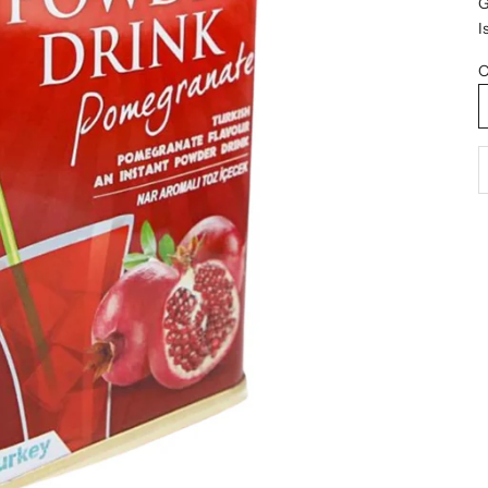
G
I
O