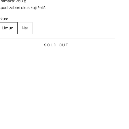
ramaža: 250 g
spod izaberi okus koji želiš
kus:
Limun
Nar
SOLD OUT