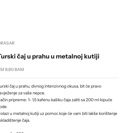
ORASAR
Turski čaj u prahu u metalnoj kutiji
ale price
M 9,90 BAM
urski čaj u prahu, divnog intenzivnog okusa, bit će pravo
svježenje za vaše nepce.
ačin pripreme: 1- 1,5 kafenu kašiku čaja zaliti sa 200 ml kipuće
ode.
olazi u metalnoj kutiji uz pomoc koje će vam biti lakše korištenje
 skladištenje čaja.