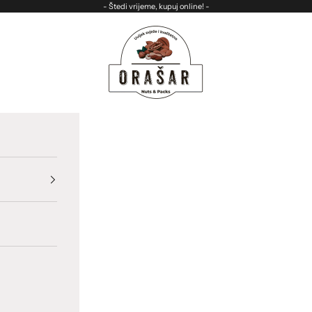
- Štedi vrijeme, kupuj online! -
ORASAR