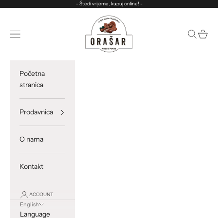
Skip to content
- Štedi vrijeme, kupuj online! -
ORASAR
Open navigation menu
Open sea
Open c
Početna
stranica
Prodavnica
O nama
Kontakt
ACCOUNT
English
Language