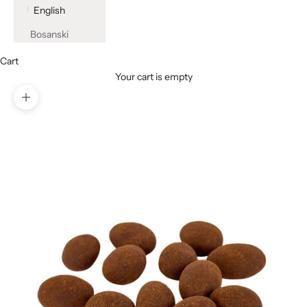
English
Bosanski
Cart
Your cart is empty
Zoom picture