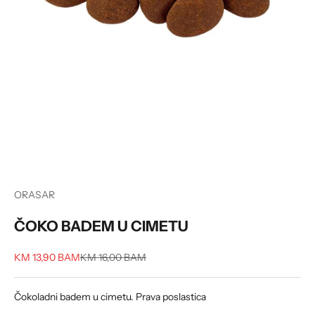
ORASAR
ČOKO BADEM U CIMETU
Sale price
Regular price
KM 13,90 BAM
KM 16,00 BAM
Čokoladni badem u cimetu. Prava poslastica