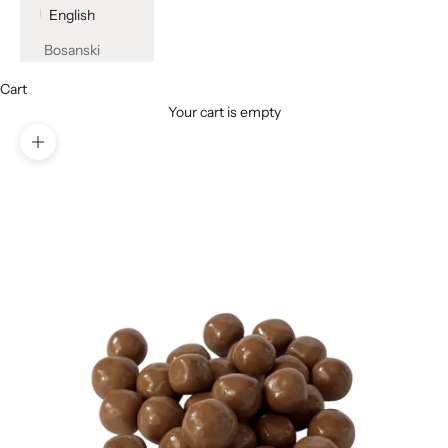
English
Bosanski
Cart
Your cart is empty
Zoom picture