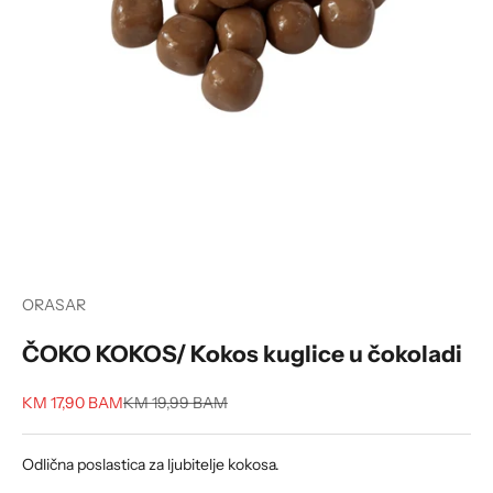
ORASAR
ČOKO KOKOS/ Kokos kuglice u čokoladi
Sale price
Regular price
KM 17,90 BAM
KM 19,99 BAM
Odlična poslastica za ljubitelje kokosa.