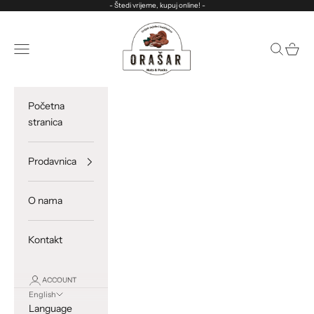
Skip to content
- Štedi vrijeme, kupuj online! -
ORASAR
Open navigation menu
Open sea
Open c
Početna
stranica
Prodavnica
O nama
Kontakt
ACCOUNT
English
Language