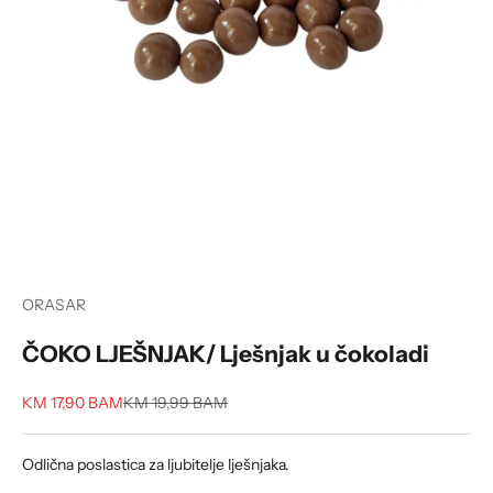
ORASAR
ČOKO LJEŠNJAK/ Lješnjak u čokoladi
Sale price
Regular price
KM 17,90 BAM
KM 19,99 BAM
Odlična poslastica za ljubitelje lješnjaka.