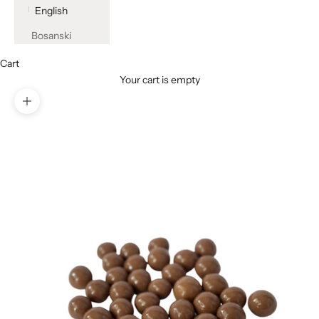
English
Bosanski
Cart
Your cart is empty
Zoom picture