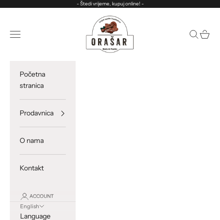
Skip to content
- Štedi vrijeme, kupuj online! -
ORASAR
Open navigation menu
Open sea
Open c
Početna
stranica
Prodavnica
O nama
Kontakt
ACCOUNT
English
Language