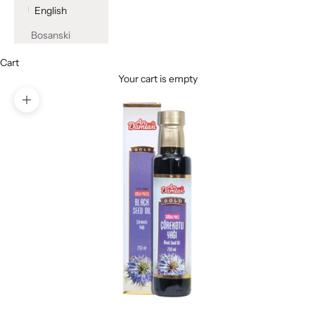
English
Bosanski
Cart
Your cart is empty
Zoom picture