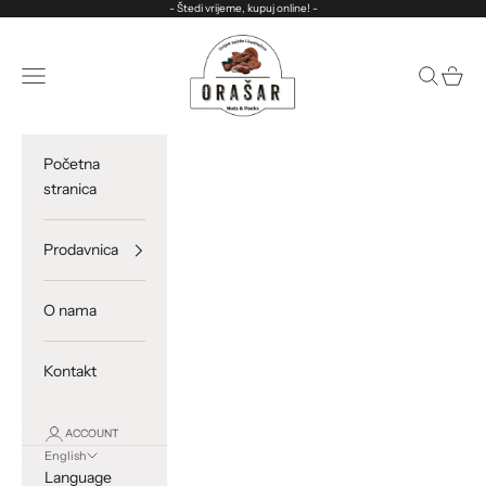
Skip to content
- Štedi vrijeme, kupuj online! -
ORASAR
Open navigation menu
Open sea
Open c
Početna
stranica
Prodavnica
O nama
Kontakt
ACCOUNT
English
Language