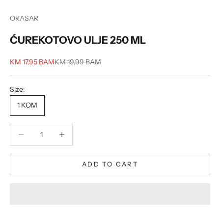
ORASAR
ĆUREKOTOVO ULJE 250 ML
Sale price
Regular price
KM 17,95 BAM
KM 19,99 BAM
Size:
1 KOM
Decrease quantity
Decrease quantity
ADD TO CART