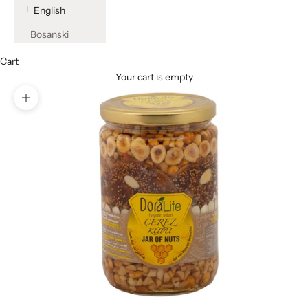
English
Bosanski
Cart
Your cart is empty
Zoom picture