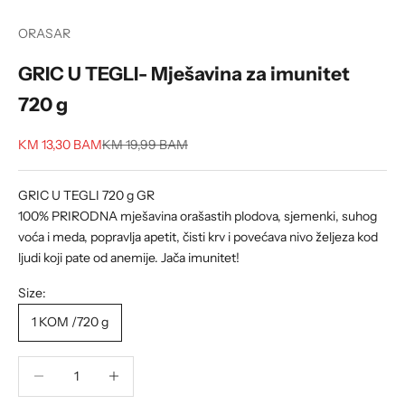
ORASAR
GRIC U TEGLI- Mješavina za imunitet
720 g
Sale price
Regular price
KM 13,30 BAM
KM 19,99 BAM
GRIC U TEGLI 720 g GR
100% PRIRODNA mješavina orašastih plodova, sjemenki, suhog
voća i meda, popravlja apetit, čisti krv i povećava nivo željeza kod
ljudi koji pate od anemije. Jača imunitet!
Size:
1 KOM /720 g
Decrease quantity
Decrease quantity