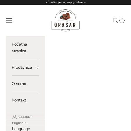
Skip to content
- Štedi vrijeme, kupuj online! -
ORASAR
Open navigation menu
Open sea
Open c
Početna
stranica
Prodavnica
O nama
Kontakt
ACCOUNT
English
Language