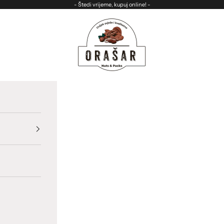
- Štedi vrijeme, kupuj online! -
ORASAR