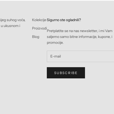
nijeg suhog voća,
Kolekcije
Sigurno ste ogladnili?
e u ukusnom i
Proizvodi
Pretplatite se na nas newsletter, i mi Vam
Blog
saljemo samo bitne informacije, kupone, i
promocije.
SUBSCRIBE