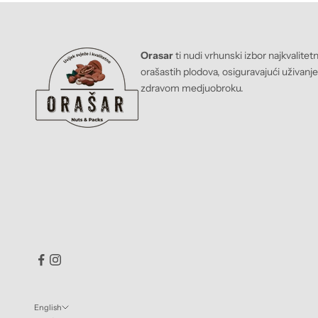
Orasar
ti nudi vrhunski izbor najkvalitet
orašastih plodova, osiguravajući uživanj
zdravom medjuobroku.
English