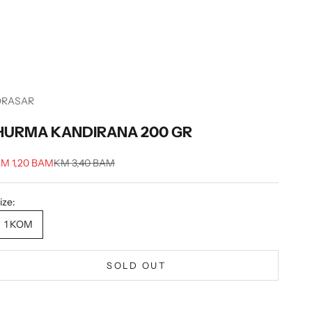
ORASAR
HURMA KANDIRANA 200 GR
ale price
Regular price
M 1,20 BAM
KM 3,40 BAM
ize:
1 KOM
SOLD OUT