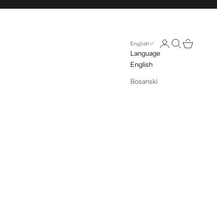
Open account pag
Open search
Open cart
English
Language
English
Bosanski