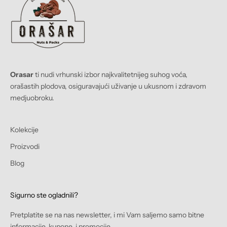
Orasar
ti nudi vrhunski izbor najkvalitetnijeg suhog voća,
orašastih plodova, osiguravajući uživanje u ukusnom i zdravom
medjuobroku.
Kolekcije
Proizvodi
Blog
Sigurno ste ogladnili?
Pretplatite se na nas newsletter, i mi Vam saljemo samo bitne
informacije, kupone, i promocije.