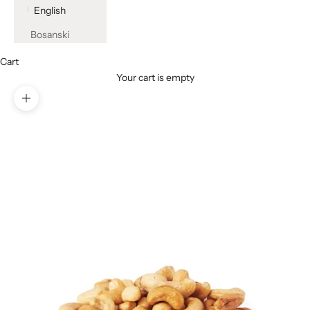
English
Bosanski
Cart
Your cart is empty
Zoom picture