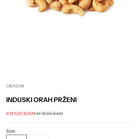
ORASAR
INDIJSKI ORAH PRŽENI
Sale price
Regular price
KM 6,50 BAM
KM 19,99 BAM
Size: