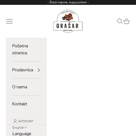
Skip to content
- Štedi vrijeme, kupuj online! -
ORASAR
Open navigation menu
Open sea
Open c
Početna
stranica
Prodavnica
O nama
Kontakt
ACCOUNT
English
Language