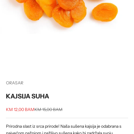
ORASAR
KAJSIJA SUHA
Sale price
Regular price
KM 12,00 BAM
KM 15,00 BAM
Prirodna slast iz srca prirode! Naša sušena kajsija je odabrana s
najvećom pažnjom i pažljivo sušena kako bi zadržala svoju