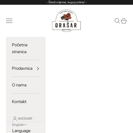
Skip to content
- Štedi vrijeme, kupuj online! -
ORASAR
Open navigation menu
Open sea
Open c
Početna
stranica
Prodavnica
O nama
Kontakt
ACCOUNT
English
Language