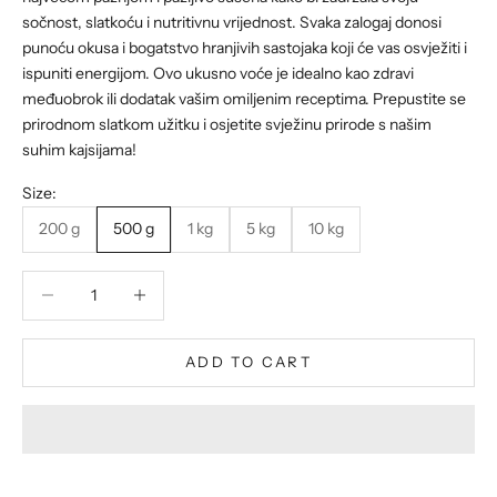
sočnost, slatkoću i nutritivnu vrijednost. Svaka zalogaj donosi
punoću okusa i bogatstvo hranjivih sastojaka koji će vas osvježiti i
ispuniti energijom. Ovo ukusno voće je idealno kao zdravi
međuobrok ili dodatak vašim omiljenim receptima. Prepustite se
prirodnom slatkom užitku i osjetite svježinu prirode s našim
suhim kajsijama!
Size:
200 g
500 g
1 kg
5 kg
10 kg
Decrease quantity
Decrease quantity
ADD TO CART