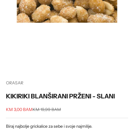
ORASAR
KIKIRIKI BLANŠIRANI PRŽENI - SLANI
Sale price
Regular price
KM 3,00 BAM
KM 19,99 BAM
Biraj najbolje grickalice za sebe i svoje najmilije.