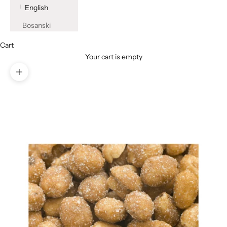
English
Bosanski
Cart
Your cart is empty
Zoom picture