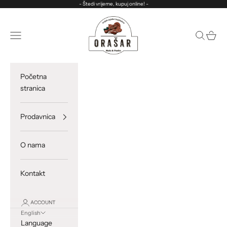
Skip to content
- Štedi vrijeme, kupuj online! -
ORASAR
Open navigation menu
Open sea
Open c
Početna
stranica
Prodavnica
O nama
Kontakt
ACCOUNT
English
Language