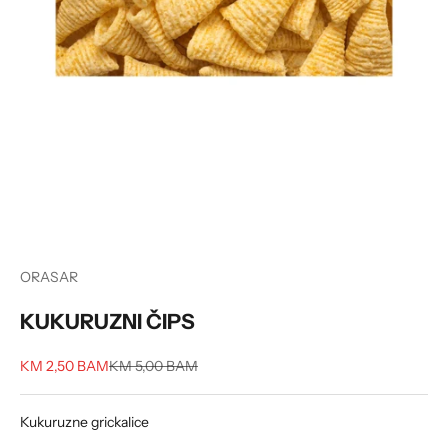
ORASAR
KUKURUZNI ČIPS
Sale price
Regular price
KM 2,50 BAM
KM 5,00 BAM
Kukuruzne grickalice