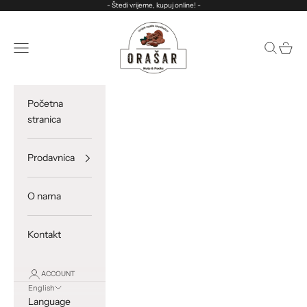
Skip to content
- Štedi vrijeme, kupuj online! -
ORASAR
Open navigation menu
Open sea
Open c
Početna
stranica
Prodavnica
O nama
Kontakt
ACCOUNT
English
Language