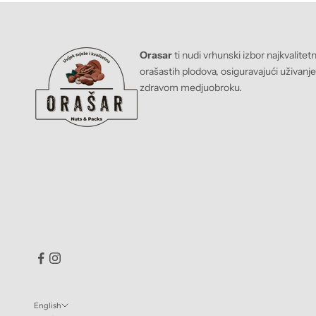
Orasar
ti nudi vrhunski izbor najkvalitet
orašastih plodova, osiguravajući uživanj
zdravom medjuobroku.
English