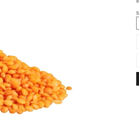
s
S
D