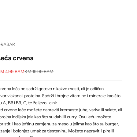
ORASAR
Leća crvena
ale price
Regular price
M 4,99 BAM
KM 19,99 BAM
rvena leća ne sadrži gotovo nikakve masti, ali je odličan
zvor vlakana i proteina. Sadrži i brojne vitamine i minerale kao što
u A, B6 i B9, C, te željezo i cink.
d crvene leće možete napraviti kremaste juhe, variva ili salate, ali
 brojna indijska jela kao što su dahl ili curry. Ovu leću možete
oristiti i kao jeftinu zamjenu za meso u jelima kao što su burger,
azanje i bolonjez umak za tjesteninu. Možete napraviti i pire ili