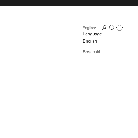
Open account pag
Open search
Open cart
English
Language
English
Bosanski