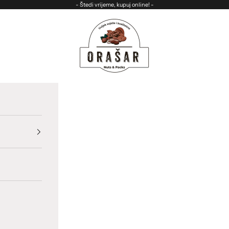
- Štedi vrijeme, kupuj online! -
ORASAR