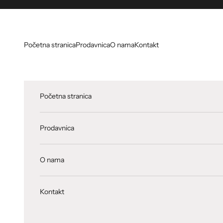
Skip to content
Početna stranica
Prodavnica
O nama
Kontakt
Početna stranica
Prodavnica
O nama
Kontakt