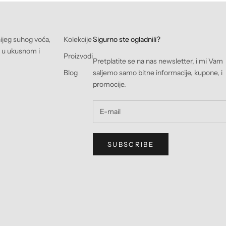
nijeg suhog voća,
Kolekcije
Sigurno ste ogladnili?
e u ukusnom i
Proizvodi
Pretplatite se na nas newsletter, i mi Vam
Blog
saljemo samo bitne informacije, kupone, i
promocije.
SUBSCRIBE