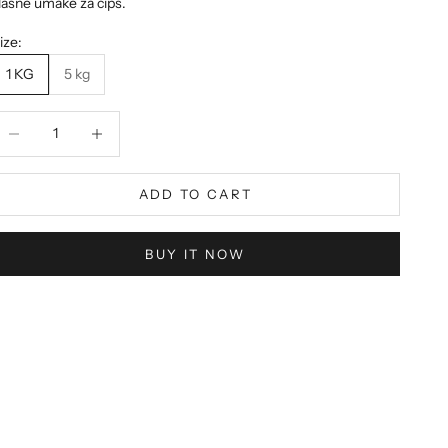
lasne umake za čips.
ize:
1 KG
5 kg
ecrease quantity
Decrease quantity
ADD TO CART
BUY IT NOW