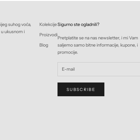
nijeg suhog voća,
Kolekcije
Sigurno ste ogladnili?
e u ukusnom i
Proizvodi
Pretplatite se na nas newsletter, i mi Vam
Blog
saljemo samo bitne informacije, kupone, i
promocije.
SUBSCRIBE