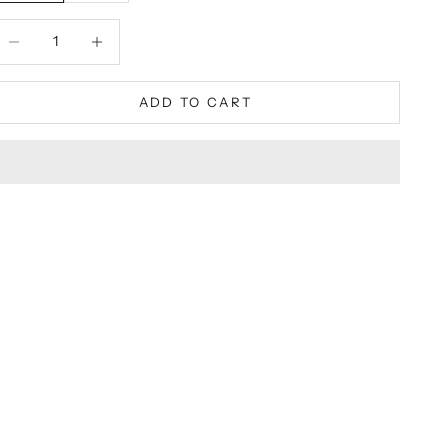
ecrease quantity
Decrease quantity
ADD TO CART