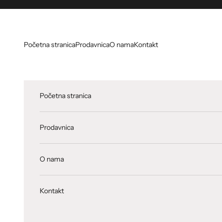
Skip to content
Početna stranica
Prodavnica
O nama
Kontakt
Početna stranica
Prodavnica
O nama
Kontakt