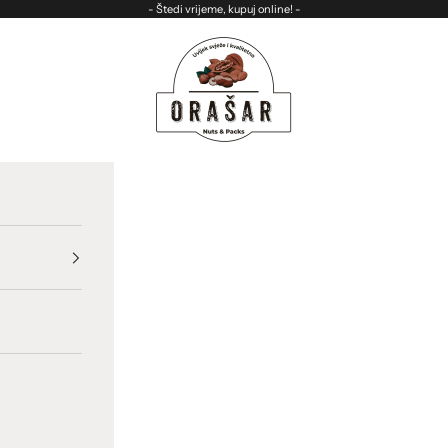
- Štedi vrijeme, kupuj online! -
ORASAR