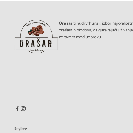
Orasar
ti nudi vrhunski izbor najkvalitet
orašastih plodova, osiguravajući uživanj
zdravom medjuobroku.
English