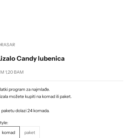
ORASAR
Lizalo Candy lubenica
ale price
M 1,20 BAM
latki program za najmlađe.
izala možete kupiti na komad ili paket.
 paketu dolazi 24 komada.
tyle:
komad
paket