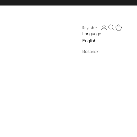
Open account pag
Open search
Open cart
English
Language
English
Bosanski