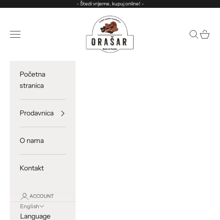
Skip to content
- Štedi vrijeme, kupuj online! -
ORASAR
Open navigation menu
Open sea
Open c
Početna
stranica
Prodavnica
O nama
Kontakt
ACCOUNT
English
Language