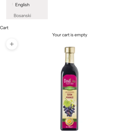
English
Bosanski
Cart
Your cart is empty
Zoom picture