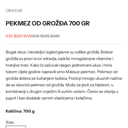
ORASAR
PEKMEZ OD GROŽĐA 700 GR
Sale price
Regular price
KM 16,90 BAM
KM 19,99 BAM
Bogat okus i neodoljivi izgled glavne su odlike grožđa. Bobice
grožđa su pravi izvor zdravlja, sadrže mnogobrojne vitamine i
hranjive tvari. Kako bi sačuvali njegov jedinstveni ukus i miris
tokom cijele godine napravili smo Maksuz pekmez. Pekmez od
grožda dobiva se kuhanjem bobica. Postoji mnogo ukusnih načina
da se iskoristi pekmez od grožđa. Može se jesti sa hljebom, u
kombinaciji s drugim svježim ili suhim voćem. Često se stavlja u
jogurt i kao dodatak raznim slasticama i kolačima.
Količina: 700 g
Size: