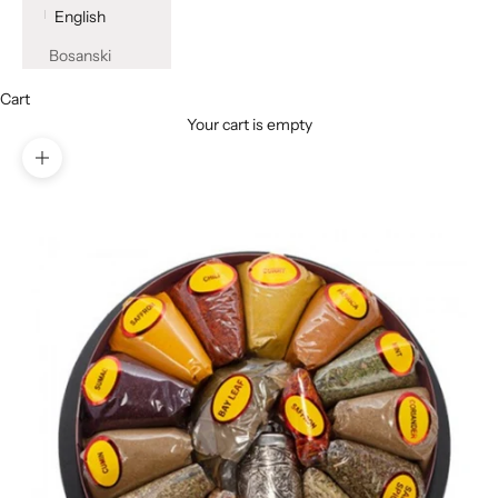
English
Bosanski
Cart
Your cart is empty
Zoom picture