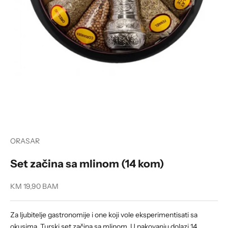
ORASAR
Set začina sa mlinom (14 kom)
Sale price
KM 19,90 BAM
Za ljubitelje gastronomije i one koji vole eksperimentisati sa
okusima. Turski set začina sa mlinom. U pakovanju dolazi 14