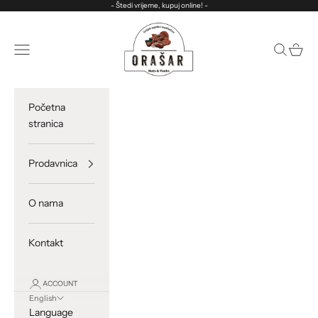
Skip to content
- Štedi vrijeme, kupuj online! -
ORASAR
Open navigation menu
Open sea
Open c
Početna
stranica
Prodavnica
O nama
Kontakt
ACCOUNT
English
Language