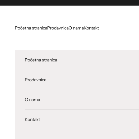
Skip to content
Početna stranica
Prodavnica
O nama
Kontakt
Početna stranica
Prodavnica
O nama
Kontakt