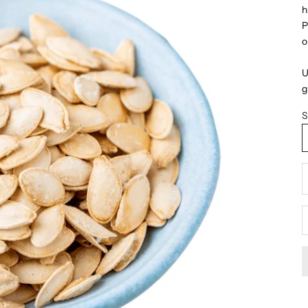
h
P
o
U
g
S
D