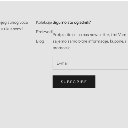
nijeg suhog voća,
Kolekcije
Sigurno ste ogladnili?
e u ukusnom i
Proizvodi
Pretplatite se na nas newsletter, i mi Vam
Blog
saljemo samo bitne informacije, kupone, i
promocije.
SUBSCRIBE