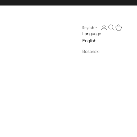
Open account pag
Open search
Open cart
English
Language
English
Bosanski