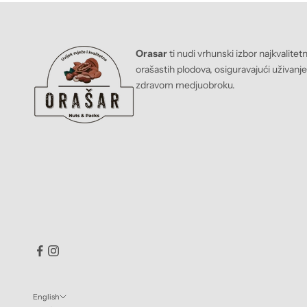
Orasar
ti nudi vrhunski izbor najkvalitet
orašastih plodova, osiguravajući uživanj
zdravom medjuobroku.
English