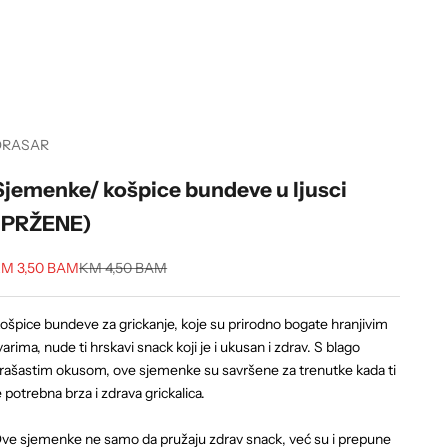
ORASAR
Sjemenke/ košpice bundeve u ljusci
(PRŽENE)
ale price
Regular price
M 3,50 BAM
KM 4,50 BAM
ošpice bundeve za grickanje, koje su prirodno bogate hranjivim
varima, nude ti hrskavi snack koji je i ukusan i zdrav. S blago
rašastim okusom, ove sjemenke su savršene za trenutke kada ti
e potrebna brza i zdrava grickalica.
ve sjemenke ne samo da pružaju zdrav snack, već su i prepune