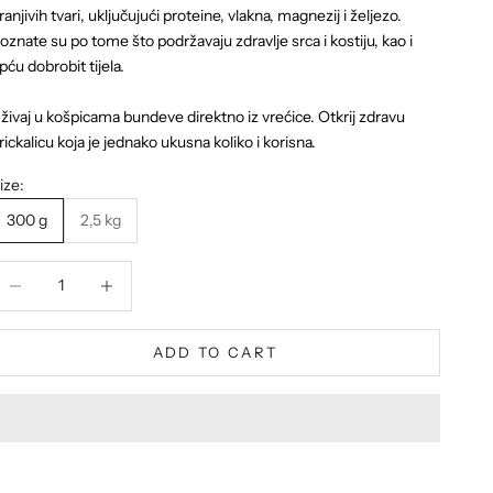
ranjivih tvari, uključujući proteine, vlakna, magnezij i željezo.
oznate su po tome što podržavaju zdravlje srca i kostiju, kao i
pću dobrobit tijela.
živaj u košpicama bundeve direktno iz vrećice. Otkrij zdravu
rickalicu koja je jednako ukusna koliko i korisna.
ize:
300 g
2,5 kg
ecrease quantity
Decrease quantity
ADD TO CART