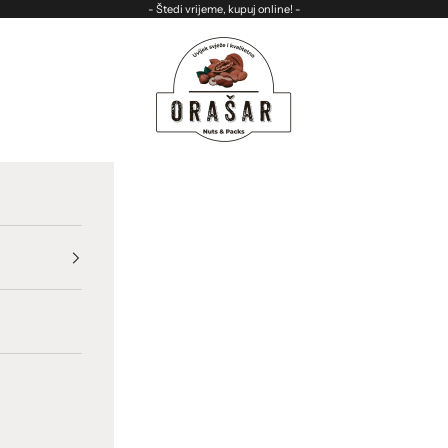
- Štedi vrijeme, kupuj online! -
ORASAR