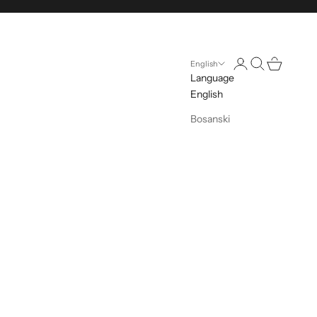
Open account pag
Open search
Open cart
English
Language
English
Bosanski