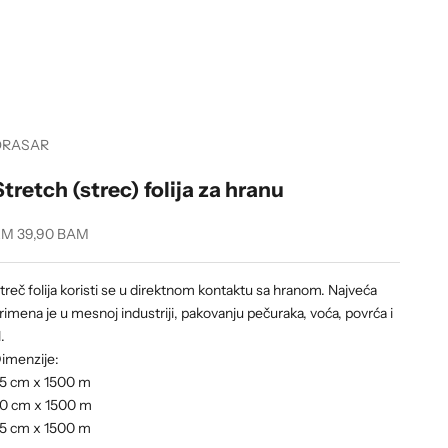
ORASAR
Stretch (strec) folija za hranu
ale price
M 39,90 BAM
treč folija koristi se u direktnom kontaktu sa hranom. Najveća
rimena je u mesnoj industriji, pakovanju pečuraka, voća, povrća i
l.
imenzije:
5 cm x 1500 m
0 cm x 1500 m
5 cm x 1500 m