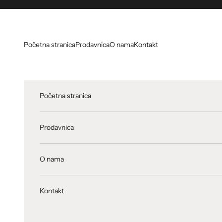
Skip to content
Početna stranica
Prodavnica
O nama
Kontakt
Početna stranica
Prodavnica
O nama
Kontakt