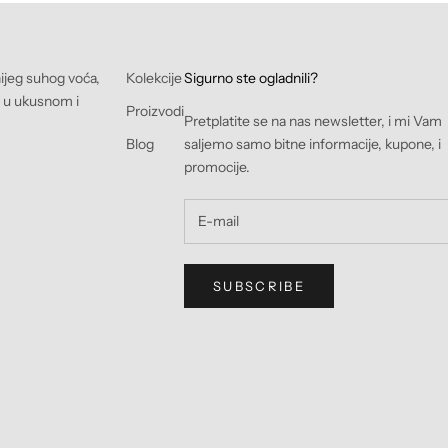
nijeg suhog voća,
Kolekcije
Sigurno ste ogladnili?
e u ukusnom i
Proizvodi
Pretplatite se na nas newsletter, i mi Vam
Blog
saljemo samo bitne informacije, kupone, i
promocije.
SUBSCRIBE