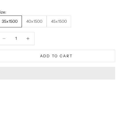
ize:
35x1500
40x1500
45x1500
ecrease quantity
Decrease quantity
ADD TO CART