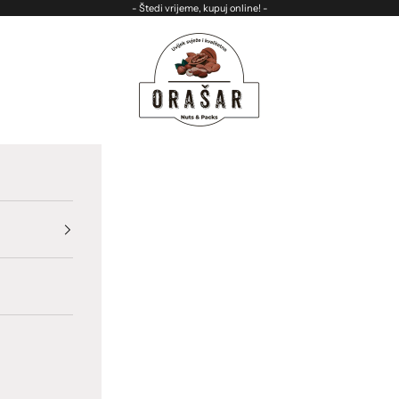
- Štedi vrijeme, kupuj online! -
ORASAR