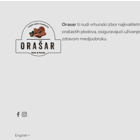
Orasar
ti nudi vrhunski izbor najkvalitet
orašastih plodova, osiguravajući uživanj
zdravom medjuobroku.
English