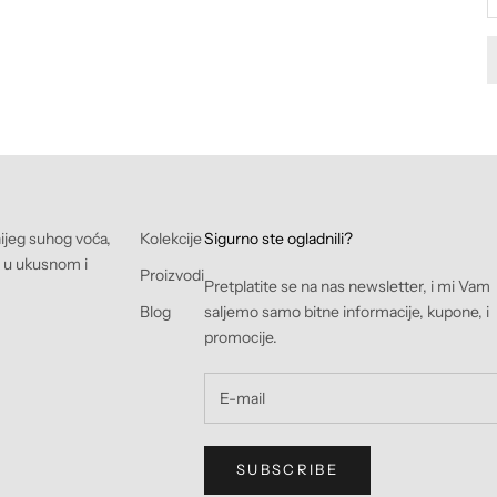
nijeg suhog voća,
Kolekcije
Sigurno ste ogladnili?
e u ukusnom i
Proizvodi
Pretplatite se na nas newsletter, i mi Vam
Blog
saljemo samo bitne informacije, kupone, i
promocije.
SUBSCRIBE