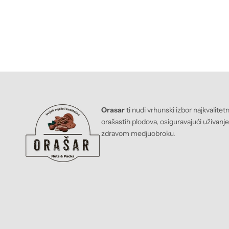
Orasar
ti nudi vrhunski izbor najkvalitet
orašastih plodova, osiguravajući uživanj
zdravom medjuobroku.