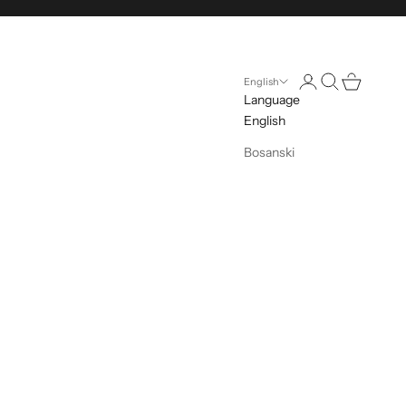
Open account pag
Open search
Open cart
English
Language
English
Bosanski