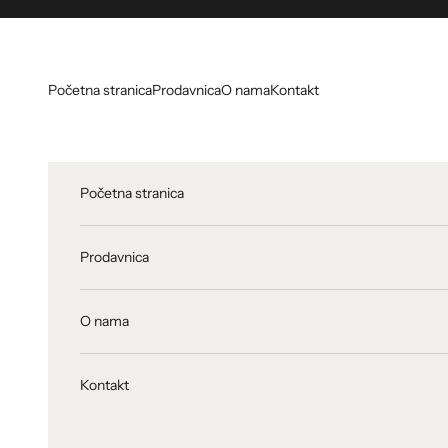
Skip to content
Početna stranica
Prodavnica
O nama
Kontakt
Početna stranica
Prodavnica
O nama
Kontakt