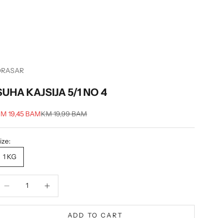
ORASAR
SUHA KAJSIJA 5/1 NO 4
ale price
Regular price
M 19,45 BAM
KM 19,99 BAM
ize:
1 KG
ecrease quantity
Decrease quantity
ADD TO CART