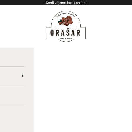
- Štedi vrijeme, kupuj online! -
ORASAR