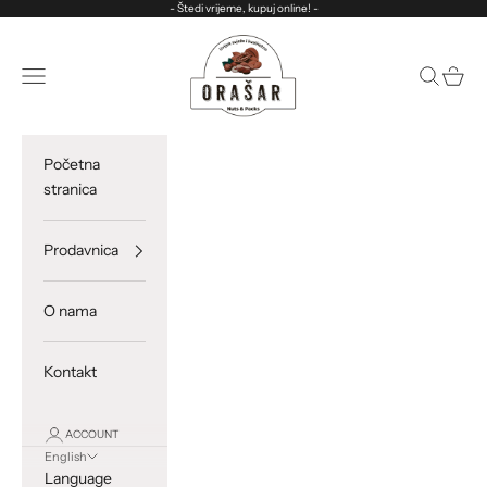
Skip to content
- Štedi vrijeme, kupuj online! -
ORASAR
Open navigation menu
Open sea
Open c
Početna
stranica
Prodavnica
O nama
Kontakt
ACCOUNT
English
Language