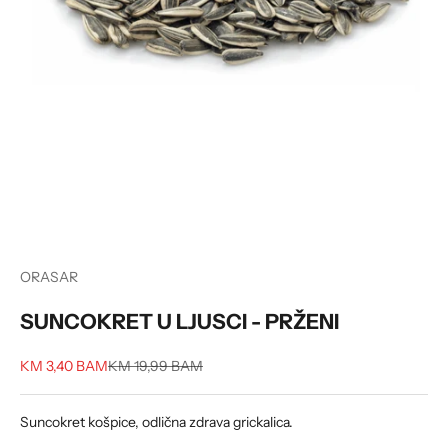
ORASAR
SUNCOKRET U LJUSCI - PRŽENI
Sale price
Regular price
KM 3,40 BAM
KM 19,99 BAM
Suncokret košpice, odlična zdrava grickalica.