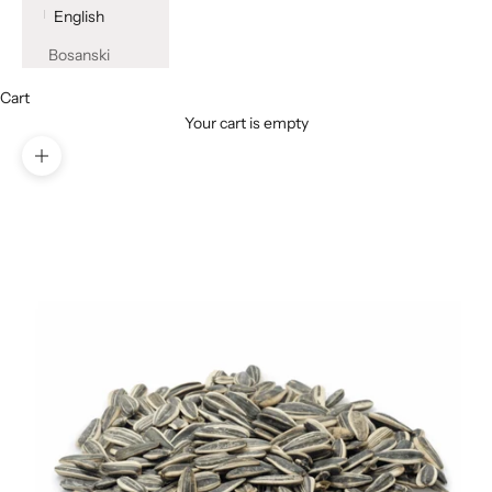
English
Bosanski
Cart
Your cart is empty
Zoom picture