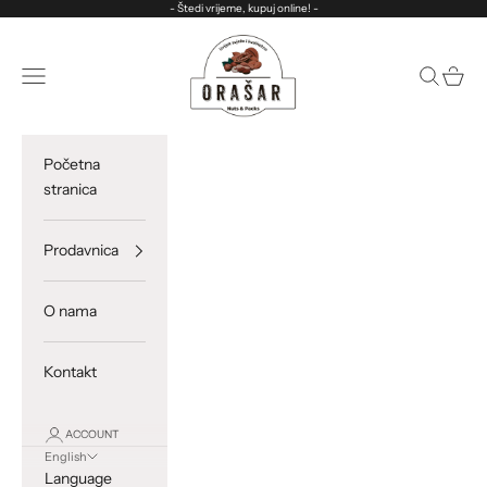
Skip to content
- Štedi vrijeme, kupuj online! -
ORASAR
Open navigation menu
Open sea
Open c
Početna
stranica
Prodavnica
O nama
Kontakt
ACCOUNT
English
Language