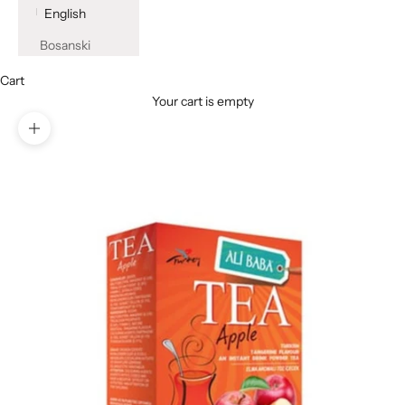
English
Bosanski
Cart
Your cart is empty
Zoom picture