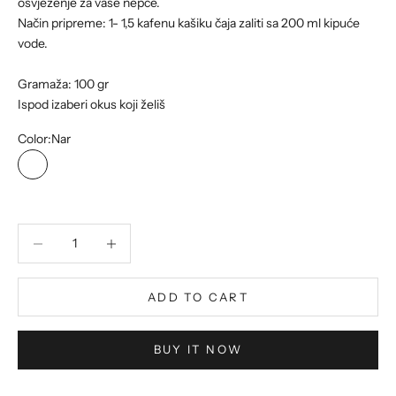
osvježenje za vaše nepce.
Način pripreme: 1- 1,5 kafenu kašiku čaja zaliti sa 200 ml kipuće
vode.
Gramaža: 100 gr
Ispod izaberi okus koji želiš
Color:
Nar
Nar
Banana
Lubenica
Ananas
Limun
Zelena jabuka
Menta
Narandža
Kivi
Jagoda
Multivitam
Jabuk
Borovnica
Decrease quantity
Decrease quantity
ADD TO CART
BUY IT NOW