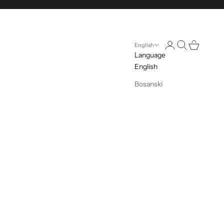
Open account pag
Open search
Open cart
English
Language
English
Bosanski