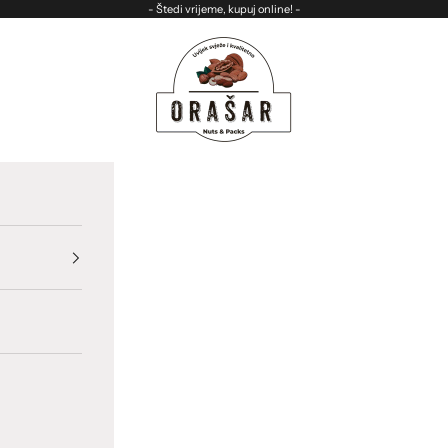
- Štedi vrijeme, kupuj online! -
ORASAR