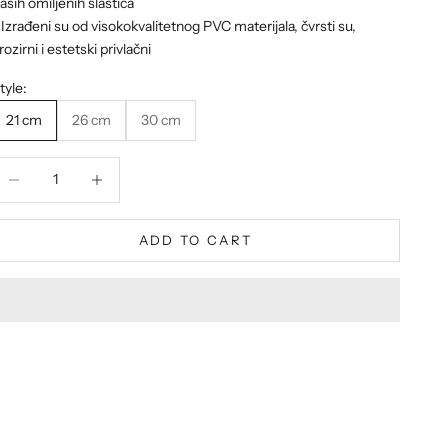
aših omiljenih slastica
 Izrađeni su od visokokvalitetnog PVC materijala, čvrsti su,
rozirni i estetski privlačni
tyle:
21 cm
26 cm
30 cm
ecrease quantity
Decrease quantity
ADD TO CART