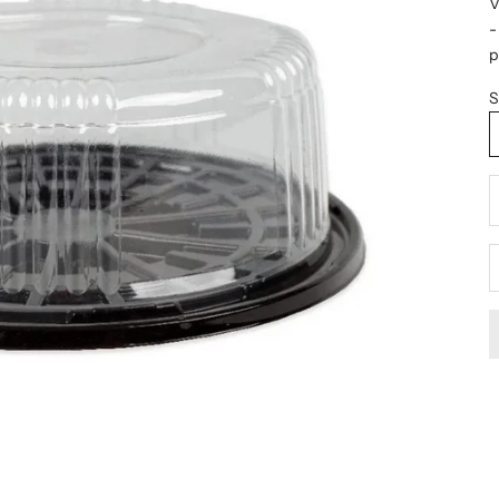
V
-
p
S
D