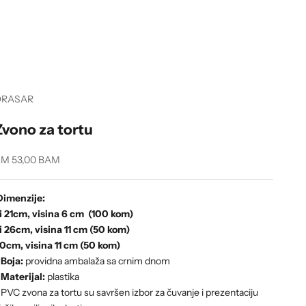
ORASAR
Zvono za tortu
ale price
M 53,00 BAM
Dimenzije:
i 21cm, visina 6 cm (100 kom)
i 26cm, visina 11 cm (50 kom)
0cm, visina 11 cm (50 kom)
-
Boja:
providna ambalaža sa crnim dnom
-
Materijal:
plastika
 PVC zvona za tortu su savršen izbor za čuvanje i prezentaciju