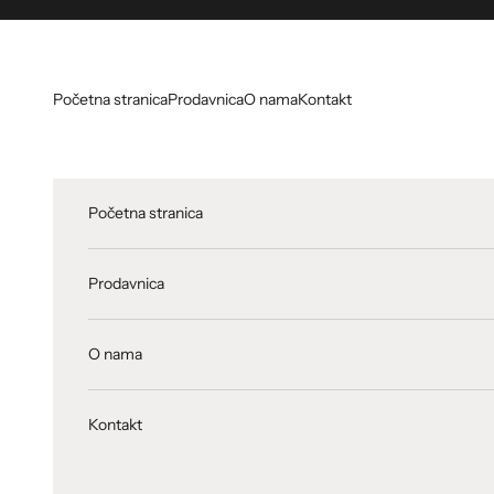
Skip to content
Početna stranica
Prodavnica
O nama
Kontakt
Početna stranica
Prodavnica
O nama
Kontakt