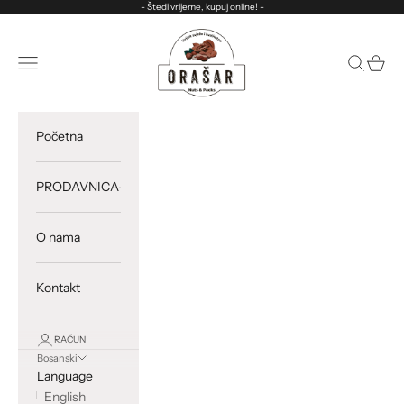
Preskoči na sadržaj
- Štedi vrijeme, kupuj online! -
ORASAR
Otvorite meni za navigaciju
Otvori pre
Otvorit
Početna
PRODAVNICA
O nama
Kontakt
RAČUN
Bosanski
Language
English