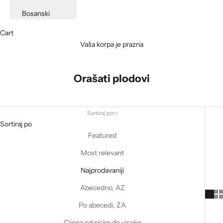
Bosanski
Cart
Vaša korpa je prazna
Orašati plodovi
Sortiraj po
Sortiraj po
Featured
Most relevant
Najprodavaniji
Abecedno, AZ
Po abecedi, ZA
Cijena od niske do visoke